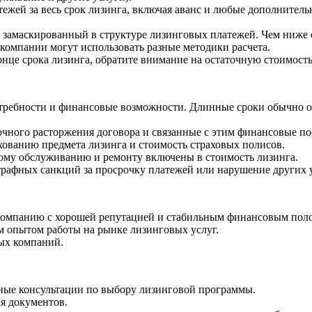
ежей за весь срок лизинга, включая аванс и любые дополнитель
 замаскированный в структуре лизинговых платежей. Чем ниже с
 компании могут использовать разные методики расчета.
нце срока лизинга, обратите внимание на остаточную стоимость
отребности и финансовые возможности. Длинные сроки обычно
чного расторжения договора и связанные с этим финансовые по
хованию предмета лизинга и стоимость страховых полисов.
кому обслуживанию и ремонту включены в стоимость лизинга.
рафных санкций за просрочку платежей или нарушение других 
компанию с хорошей репутацией и стабильным финансовым пол
м опытом работы на рынке лизинговых услуг.
ых компаний.
тные консультации по выбору лизинговой программы.
я документов.