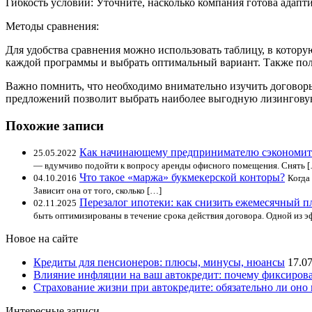
Гибкость условий: Уточните, насколько компания готова адап
Методы сравнения:
Для удобства сравнения можно использовать таблицу, в котор
каждой программы и выбрать оптимальный вариант. Также поле
Важно помнить, что необходимо внимательно изучить договоры
предложений позволит выбрать наиболее выгодную лизингову
Похожие записи
Как начинающему предпринимателю сэкономить
25.05.2022
— вдумчиво подойти к вопросу аренды офисного помещения. Снять 
Что такое «маржа» букмекерской конторы?
04.10.2016
Когда
Зависит она от того, сколько […]
Перезалог ипотеки: как снизить ежемесячный п
02.11.2025
быть оптимизированы в течение срока действия договора. Одной из 
Новое на сайте
Кредиты для пенсионеров: плюсы, минусы, нюансы
17.0
Влияние инфляции на ваш автокредит: почему фиксирова
Страхование жизни при автокредите: обязательно ли оно 
Интересные записи