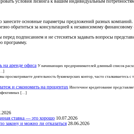
тировать условия лизинга к вашим индивидуальным потребностям
ую занесите основные параметры предложений разных компаний.
зно обратиться за консультацией к независимому финансовому 
 перед подписанием и не стесняться задавать вопросы предста
ю программу.
 на аренде офиса
У начинающих предпринимателей длинный список расход
[…]
 вы просматриваете деятельность букмекерских контор, часто сталкиваетесь с т
латеж и сэкономить на процентах
Ипотечное кредитование представляет
эффективных […]
7.2026
нная ставка — это хорошо
10.07.2026
по закону и можно ли отказаться
28.06.2026