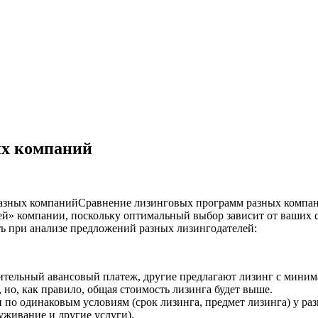
ых компаний
Сравнение лизинговых программ разных компани
ей» компании, поскольку оптимальный выбор зависит от ваших 
ь при анализе предложений разных лизингодателей:
ительный авансовый платеж, другие предлагают лизинг с миним
 но, как правило, общая стоимость лизинга будет выше.
по одинаковым условиям (срок лизинга, предмет лизинга) у ра
луживание и другие услуги).