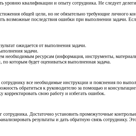
ать уровню квалификации и опыту сотрудника. Не следует делег
достижения общей цели, но не обязательно требующие личного ко
ить возможные последствия ошибки при выполнении задачи. Ес
зультат ожидается от выполнения задачи.
ыполнения задачи.
сем необходимым ресурсам (информация, инструменты, материал
 по которым будет оцениваться выполненная задача.
ь сотруднику все необходимые инструкции и пояснения по выпо
можность обратиться к руководителю за помощью и консультацие
ку корректировать свою работу и избегать ошибок.
 сотрудника. Достаточно установить промежуточные контрольны
оанализировать результаты и дать обратную связь сотруднику. Э