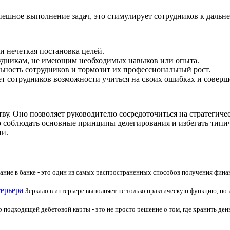
ешное выполнение задач, это стимулирует сотрудников к дальн
и нечеткая постановка целей.
рудникам, не имеющим необходимых навыков или опыта.
ность сотрудников и тормозит их профессиональный рост.
ет сотрудников возможности учиться на своих ошибках и соверш
ву. Оно позволяет руководителю сосредоточиться на стратегиче
о соблюдать основные принципы делегирования и избегать типи
ии.
ание в банке - это один из самых распространенных способов получения фина
терьера
Зеркало в интерьере выполняет не только практическую функцию, но 
 подходящей дебетовой карты - это не просто решение о том, где хранить ден