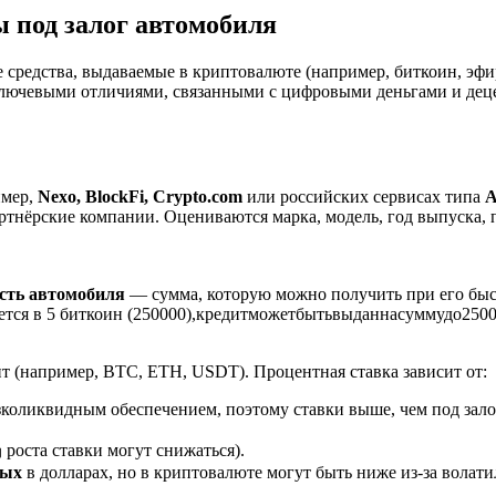
 под залог автомобиля
средства, выдаваемые в криптовалюте (например, биткоин, эфи
с ключевыми отличиями, связанными с цифровыми деньгами и д
имер,
Nexo, BlockFi, Crypto.com
или российских сервисах типа
A
ртнёрские компании. Оцениваются марка, модель, год выпуска, 
сть автомобиля
— сумма, которую можно получить при его бы
тся в 5 биткоин (
250000),кредитможетбытьвыданнасуммудо
250
т (например, BTC, ETH, USDT). Процентная ставка зависит от:
зколиквидным обеспечением, поэтому ставки выше, чем под зало
оста ставки могут снижаться).
вых
в долларах, но в криптовалюте могут быть ниже из-за волати