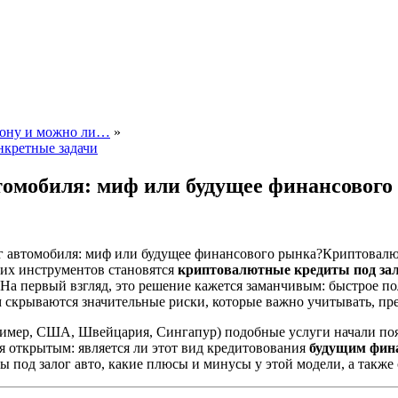
акону и можно ли…
»
нкретные задачи
томобиля: миф или будущее финансового
Криптовалю
их инструментов становятся
криптовалютные кредиты под за
На первый взгляд, это решение кажется заманчивым: быстрое по
м скрываются значительные риски, которые важно учитывать, пр
ример, США, Швейцария, Сингапур) подобные услуги начали поя
я открытым: является ли этот вид кредитовования
будущим фин
 под залог авто, какие плюсы и минусы у этой модели, а также с