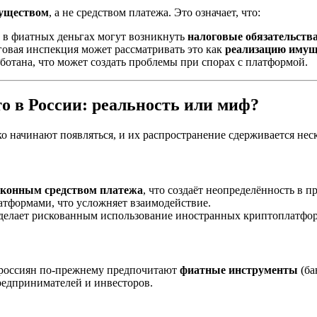
уществом
, а не средством платежа. Это означает, что:
 в фиатных деньгах могут возникнуть
налоговые обязательств
говая инспекция может рассматривать это как
реализацию имущ
отана, что может создать проблемы при спорах с платформой.
о в России: реальность или миф?
о начинают появляться, и их распространение сдерживается не
аконным средством платежа
, что создаёт неопределённость в п
тформами, что усложняет взаимодействие.
 делает рискованным использование иностранных криптоплатфо
 россиян по-прежнему предпочитают
фиатные инструменты
(ба
едпринимателей и инвесторов.