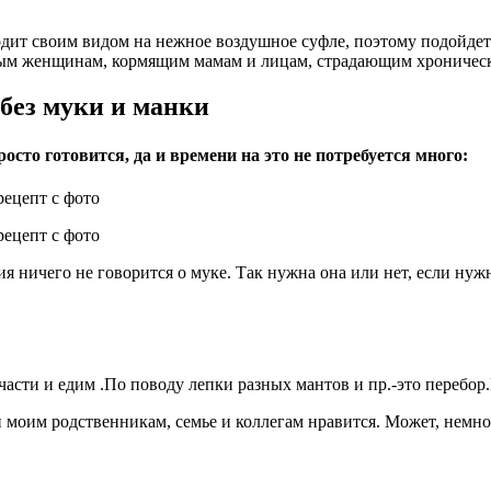
ит своим видом на нежное воздушное суфле, поэтому подойдет и
енным женщинам, кормящим мамам и лицам, страдающим хроничес
без муки и манки
осто готовится, да и времени на это не потребуется много:
я ничего не говорится о муке. Так нужна она или нет, если нужн
асти и едим .По поводу лепки разных мантов и пр.-это перебор.К
 и моим родственникам, семье и коллегам нравится. Может, немно