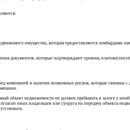
вляются:
 недвижимого имущества, которая предоставляется ломбардами н
вления документов, которые подтверждают уровень платежеспосо
еред компанией и наличие возможных рисков, которые связаны с
омпании.
оговый объект недвижимости не должен пребывать в залоге у ино
согласие иных владельцев или супруга на передачу объекта недв
утствовать.