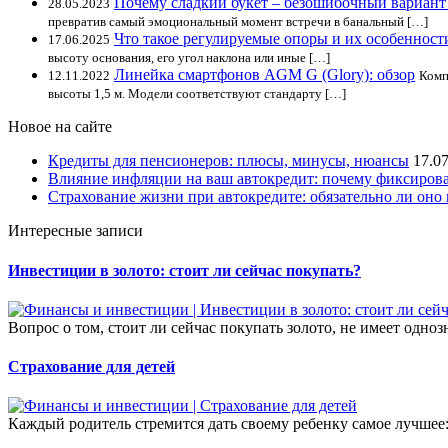
Почему сладкий букет – безошибочный вариант
28.05.2023
превратив самый эмоциональный момент встречи в банальный […]
Что такое регулируемые опоры и их особенност
17.06.2025
высоту основания, его угол наклона или иные […]
Линейка смартфонов AGM G (Glory): обзор
12.11.2022
Комп
высоты 1,5 м. Модели соответствуют стандарту […]
Новое на сайте
Кредиты для пенсионеров: плюсы, минусы, нюансы
17.0
Влияние инфляции на ваш автокредит: почему фиксирова
Страхование жизни при автокредите: обязательно ли оно 
Интересные записи
Инвестиции в золото: стоит ли сейчас покупать?
Вопрос о том, стоит ли сейчас покупать золото, не имеет одноз
Страхование для детей
Каждый родитель стремится дать своему ребенку самое лучшее: 