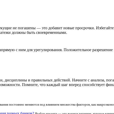
текущие не погашены — это добавит новые просрочки. Избегайт
платежи должны быть своевременными.
напрямую с ним для урегулирования. Положительное разрешение 
и, дисциплины и правильных действий. Начните с анализа, пога
озможности. Помните, что каждый шаг вперед способствует фин
вания постоянно меняются под влиянием множества факторов, как макроэконом
ния разных банков?
Выбор кредита — это важное решение, которое влияет