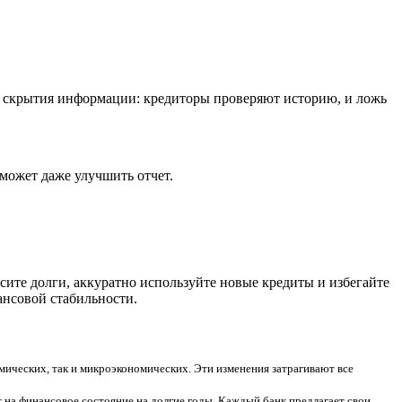
е скрытия информации: кредиторы проверяют историю, и ложь
может даже улучшить отчет.
сите долги, аккуратно используйте новые кредиты и избегайте
ансовой стабильности.
ических, так и микроэкономических. Эти изменения затрагивают все
 на финансовое состояние на долгие годы. Каждый банк предлагает свои