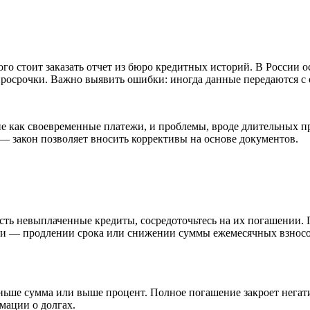
ого стоит заказать отчет из бюро кредитных историй. В Росси
 просрочки. Важно выявить ошибки: иногда данные передаются с
ие как своевременные платежи, и проблемы, вроде длительных п
— закон позволяет вносить коррективы на основе документов.
сть невыплаченные кредиты, сосредоточьтесь на их погашении. 
ии — продлении срока или снижении суммы ежемесячных взносов
меньше сумма или выше процент. Полное погашение закроет негат
мации о долгах.