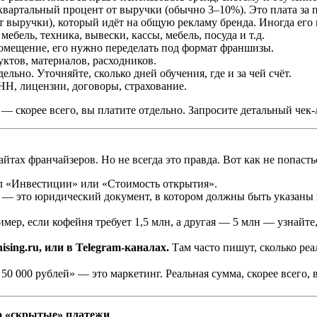
артальный процент от выручки (обычно 3–10%). Это плата за п
выручки), который идёт на общую рекламу бренда. Иногда его
мебель, техника, вывески, кассы, мебель, посуда и т.д.
омещение, его нужно переделать под формат франшизы.
ктов, материалов, расходников.
ьно. Уточняйте, сколько дней обучения, где и за чей счёт.
, лицензии, договоры, страхование.
 — скорее всего, вы платите отдельно. Запросите детальный чек-
йтах франчайзеров. Но не всегда это правда. Вот как не попаст
 «Инвестиции» или «Стоимость открытия».
— это юридический документ, в котором должны быть указаны вс
мер, если кофейня требует 1,5 млн, а другая — 5 млн — узнайте,
ising.ru, или в Telegram-каналах.
Там часто пишут, сколько реа
50 000 рублей» — это маркетинг. Реальная сумма, скорее всего, 
ро «скрытые» платежи