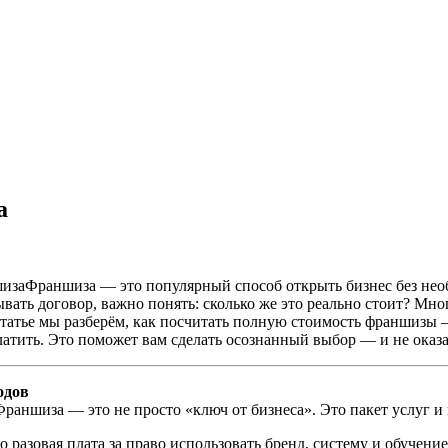
а
Франшиза — это популярный способ открыть бизнес без необ
вать договор, важно понять: сколько же это реально стоит? Мн
 статье мы разберём, как посчитать полную стоимость франшизы 
платить. Это поможет вам сделать осознанный выбор — и не оказа
одов
Франшиза — это не просто «ключ от бизнеса». Это пакет услуг и
 разовая плата за право использовать бренд, систему и обучение