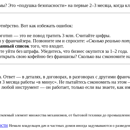
мы? Это «подушка безопасности» на первые 2–3 месяца, когда кл
тнёрство. Вот как избежать ошибок:
оготип — это не повод тратить 3 млн. Считайте цифры.
 у франчайзера. Позвоните им и спросите:
«Сколько реально по
ванный список
того, что входит.
е уйти без штрафа. Убедитесь, что бизнес окупится за 1–2 года.
ткрыть свою кофейню без франшизы? Сколько вы сэкономите на р
. Ответ — в деталях, в договорах, в разговорах с другими фран
 3 месяца работы «в минус». Не пытайтесь сэкономить на этом 
любой инструмент — он работает, только если вы знаете, как им
емлемый элемент множества механизмов, от бытовой техники до промышленног
ости
Немало владельцев дач и частных домов иногда задумываются о разведени