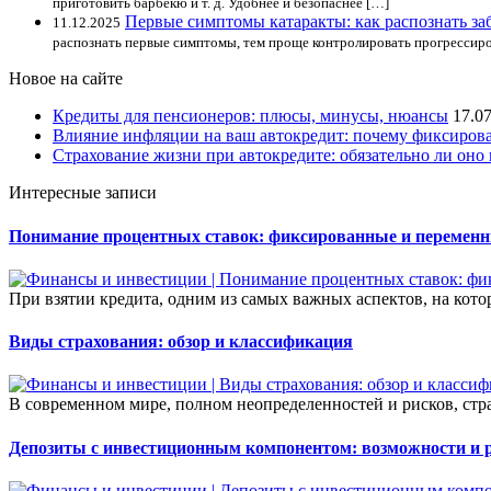
приготовить барбекю и т. д. Удобнее и безопаснее […]
Первые симптомы катаракты: как распознать за
11.12.2025
распознать первые симптомы, тем проще контролировать прогрессир
Новое на сайте
Кредиты для пенсионеров: плюсы, минусы, нюансы
17.0
Влияние инфляции на ваш автокредит: почему фиксирова
Страхование жизни при автокредите: обязательно ли оно 
Интересные записи
Понимание процентных ставок: фиксированные и переменн
При взятии кредита, одним из самых важных аспектов, на кото
Виды страхования: обзор и классификация
В современном мире, полном неопределенностей и рисков, стр
Депозиты с инвестиционным компонентом: возможности и 