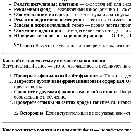
Роялти (регулярные платежи)
— ежемесячный или ежекв
Рекламный фонд
— ежемесячный взнос (обычно 1–5% от 
Оборудование и интерьер
— всё, что нужно для запуска: 
Ремонт и подготовка помещения
— если вы снимаете п
Запасы и первоначальный товар
— первая партия проду
Обучение и адаптация
— иногда включено, иногда — отдел
Юридические и регистрационные расходы
— ОГРН, ИНН
💡
Совет:
Всё, что не указано в договоре как «включено»
Как найти точную сумму вступительного взноса
Вступительный взнос — это то, что чаще всего публикуют на са
Проверьте официальный сайт франшизы.
Ищите раздел
Запросите публичный франчайзинговый оффер (ПФО)
предоставить.
Сравните с другими франшизами в той же нише.
Напри
оборудование и обучение.
Проверьте отзывы на сайтах вроде Franchise.ru, Franch
⚠️
Осторожно:
Если вступительный взнос указан как «от 
Как рассчитать роялти и рекламный фонд — не забудьте п