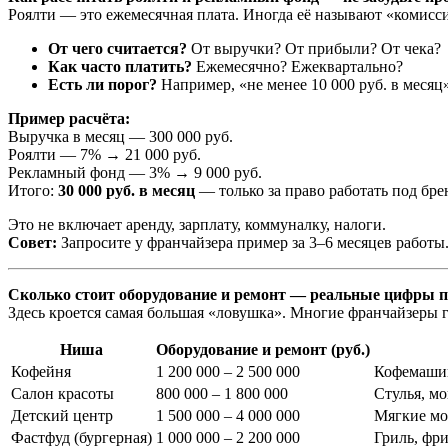
Роялти — это ежемесячная плата. Иногда её называют «комисси
От чего считается?
От выручки? От прибыли? От чека?
Как часто платить?
Ежемесячно? Ежеквартально?
Есть ли порог?
Например, «не менее 10 000 руб. в месяц»
Пример расчёта:
Выручка в месяц — 300 000 руб.
Роялти — 7% → 21 000 руб.
Рекламный фонд — 3% → 9 000 руб.
Итого:
30 000 руб. в месяц
— только за право работать под бре
Это не включает аренду, зарплату, коммуналку, налоги.
Совет:
Запросите у франчайзера пример за 3–6 месяцев работы
Сколько стоит оборудование и ремонт — реальные цифры
Здесь кроется самая большая «ловушка». Многие франчайзеры 
Ниша
Оборудование и ремонт (руб.)
Кофейня
1 200 000 – 2 500 000
Кофемашин
Салон красоты
800 000 – 1 800 000
Стулья, м
Детский центр
1 500 000 – 4 000 000
Мягкие мо
Фастфуд (бургерная)
1 000 000 – 2 200 000
Гриль, фри